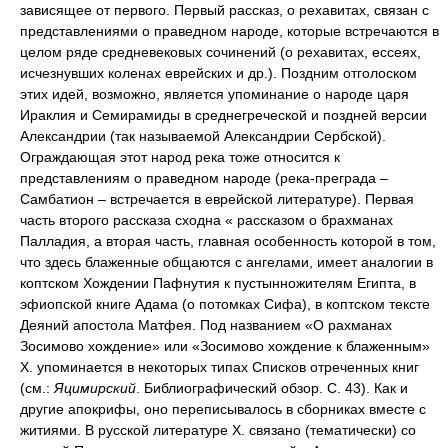
зависящее от первого. Первый рассказ, о рехавитах, связан с
представлениями о праведном народе, которые встречаются в
целом ряде средневековых сочинений (о рехавитах, ессеях,
исчезнувших коленах еврейских и др.). Поздним отголоском
этих идей, возможно, является упоминание о народе царя
Ираклия и Семирамиды в среднегреческой и поздней версии
Александрии (так называемой Александрии Сербской).
Ограждающая этот народ река тоже относится к
представлениям о праведном народе (река-преграда –
Самбатион – встречается в еврейской литературе). Первая
часть второго рассказа сходна « рассказом о брахманах
Палладия, а вторая часть, главная особенность которой в том,
что здесь блаженные общаются с ангелами, имеет аналогии в
коптском Хождении Пафнутия к пустынножителям Египта, в
эфиопской книге Адама (о потомках Сифа), в коптском тексте
Деяний апостола Матфея. Под названием «О рахманах
Зосимово хождение» или «Зосимово хождение к блаженным»
X. упоминается в некоторых типах Списков отреченных книг
(см.:
Яцимирский
. Библиографический обзор. С. 43). Как и
другие апокрифы, оно переписывалось в сборниках вместе с
житиями. В русской литературе X. связано (тематически) со