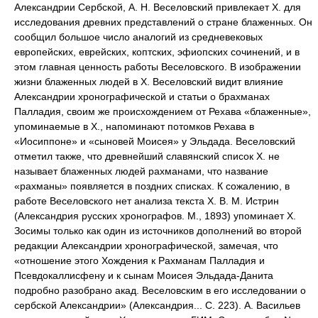
Александрии Сербской, А. Н. Веселовский привлекает X. для
исследования древних представлений о стране блаженных. Он
сообщил большое число аналогий из средневековых
европейских, еврейских, коптских, эфиопских сочинений, и в
этом главная ценность работы Веселовского. В изображении
жизни блаженных людей в X. Веселовский видит влияние
Александрии хронографической и статьи о брахманах
Палладия, своим же происхождением от Рехава «блаженные»,
упоминаемые в X., напоминают потомков Рехава в
«Иосиппоне» и «сыновей Моисея» у Эльдада. Веселовский
отметил также, что древнейший славянский список X. не
называет блаженных людей рахманами, что название
«рахманы» появляется в поздних списках. К сожалению, в
работе Веселовского нет анализа текста X. В. М. Истрин
(Александрия русских хронографов. М., 1893) упоминает X.
Зосимы только как один из источников дополнений во второй
редакции Александрии хронографической, замечая, что
«отношение этого Хождения к Рахманам Палладия и
Псевдокаллисфену и к сынам Моисея Эльдада-Данита
подробно разобрано акад. Веселовским в его исследовании о
сербской Александрии» (Александрия... С. 223). А. Васильев