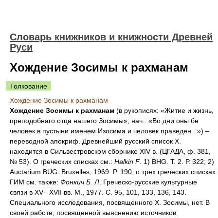
Словарь книжников и книжности Древней
Руси
Хождение Зосимы к рахманам
Толкование
Хождение Зосимы к рахманам
Хождение Зосимы к рахманам
(в рукописях: «Житие и жизнь,
преподобнаго отца нашего Зосимы»; нач.: «Во дни оны бе
человек в пустыни именем Изосима и человек праведен...») –
переводной апокриф. Древнейший русский список X.
находится в Сильвестровском сборнике XIV в. (ЦГАДА, ф. 381,
№ 53). О греческих списках см.:
Наlkin F
. 1) BHG. Т. 2. Р. 322; 2)
Auctarium BUG. Bruxelles, 1969. P. 190; о трех греческих списках
ГИМ см. также:
Фонкич Б. Л
. Греческо-русские культурные
связи в XV– XVII вв. М., 1977. С. 95, 101, 133, 136, 143.
Специального исследования, посвященного X. Зосимы, нет. В
своей работе, посвященной выяснению источников