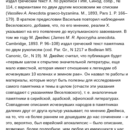
издал греческий текст X. по рукописи ГИМ, Синод. собр., №
114, с вариантами по двум другим московским же спискам
(
Vassiliev A
. Anecdota graeco-byzaniina. M., 1893, Pars 1. P. 166–
179). В кратком предисловии Васильев повторил наблюдения
Веселовского, добавив, что, по его мнению, реалии X.
указывают на его появление до мусульманского завоевания. В
том же году М. Джеймс (
James M
.
R.
Apocrypha anecdota.
Cambridge, 1893. P. 96–108) издал греческий текст памятника
по двум рукописям (cod. Par. Gr., N 1217 и Bodleian MS.
Canonic, Gr., N 19). M. Джеймс считал, что публикация будет
«первым шагом к открытию значительной литературы, еще
мало известной, которая имеет отношение к легендам об
исчезнувших 10 коленах и земном рае». Он назвал те работы и
материалы, которые могут быть полезны для исследования
самого памятника и темы в целом (отчасти эти указания
совпадают с указаниями Веселовского), т. е. аналогичные
памятники в сирийской, арабской, эфиопской литературах.
Совпадение описания исчезнувших народов в памятниках
далеких друг от друга культур указывает, по мнению Джеймса,
на то, что «в более раннем не дошедшем до нас сочинении – и
это, вероятно, был еврейский апокалипсис – было описание,
возможно, более подробное, чем любое из имеющихся у нас,