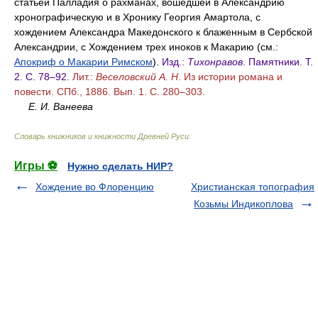
статьей Палладия о рахманах, вошедшей в Александрию
хронографическую и в Хронику Георгия Амартола, с
хождением Александра Македонского к блаженным в Сербской
Александрии, с Хождением трех иноков к Макарию (см.:
Апокриф о Макарии Римском
).
Изд.:
Тихонравов
. Памятники. Т.
2. С. 78–92.
Лит.:
Веселовский А. Н
. Из истории романа и
повести. СПб., 1886. Вып. 1. С. 280–303.
Е. И. Ванеева
Словарь книжников и книжности Древней Руси
.
Игры ⚽
Нужно сделать НИР?
Хождение во Флоренцию
Христианская топография
Козьмы Индикоплова