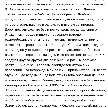
образа жизни этого загадочного народа в его скрытном месте».
X. Зосимы в том виде, в каком оно известно нам, Джеймс
считает памятником V–VI вв. Таким образом, Джеймс
предполагает существование недошедшего памятника, части
которого всплывают то в одном, то в другом сочинении.
Вероятно, однако, что были некие идеи, представления о
блаженном народе и идея о праведном народе,
разнообразные этапы истории которых встречаются нам в
памятниках средневековых литератур. X. – памятник поздний,
в нем видно уже смешение разных представлений. Рассказ о
блаженных людях отчетливо делится на несколько частей. В X.
следуют друг за другом два совершенно разных рассказа
блаженных о себе. В первом сообщается история их
поселения – за непроходимой рекой, ширина которой 30 верст,
глубина – до бездны, а над нею стоит стена облачная до неба;
это рехавиты, потомки Рехава (они упоминаются в библейской
книге пророка Иеремии, гл. XXXV, 1–19). Они сообщают
Зосиме, что были в Иерусалиме во времена пророка Иеремии,
чудесным образом были вызволены из тюрьмы и перенесены
на облаке к этой реке, которая стала им защитой от мира.
Затем в X. следует описание жизни блаженных людей, никак не