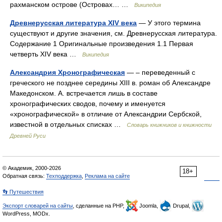
рахманском острове (Островах… …
Википедия
Древнерусская литература XIV века
— У этого термина
существуют и другие значения, см. Древнерусская литература.
Содержание 1 Оригинальные произведения 1.1 Первая
четверть XIV века …
Википедия
Александрия Хронографическая
— – переведенный с
греческого не позднее середины XIII в. роман об Александре
Македонском. А. встречается лишь в составе
хронографических сводов, почему и именуется
«хронографической» в отличие от Александрии Сербской,
известной в отдельных списках …
Словарь книжников и книжности
Древней Руси
© Академик, 2000-2026
18+
Обратная связь:
Техподдержка
,
Реклама на сайте
👣 Путешествия
Экспорт словарей на сайты
, сделанные на PHP,
Joomla,
Drupal,
WordPress, MODx.